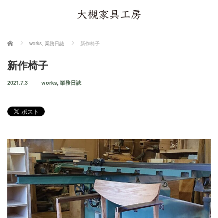
ホーム
works
,
業務日誌
新作椅子
新作椅子
2021.7.3
works
,
業務日誌